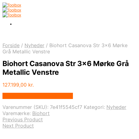
Forside
/
Nyheder
/
Biohort Casanova Str 3×6 Mørke
Grå Metallic Venstre
Biohort Casanova Str 3×6 Mørke Grå
Metallic Venstre
127.199,00
kr.
Bedste pris hos Homeshop.dk
Varenummer (SKU):
7e41f5545cf7
Kategori:
Nyheder
Varemærke:
Biohort
Previous Product
Next Product