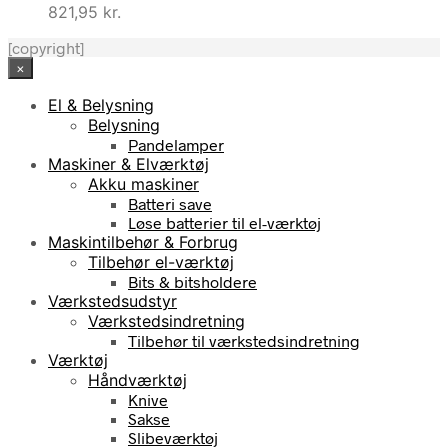
821,95
kr.
[copyright]
×
El & Belysning
Belysning
Pandelamper
Maskiner & Elværktøj
Akku maskiner
Batteri save
Løse batterier til el-værktøj
Maskintilbehør & Forbrug
Tilbehør el-værktøj
Bits & bitsholdere
Værkstedsudstyr
Værkstedsindretning
Tilbehør til værkstedsindretning
Værktøj
Håndværktøj
Knive
Sakse
Slibeværktøj