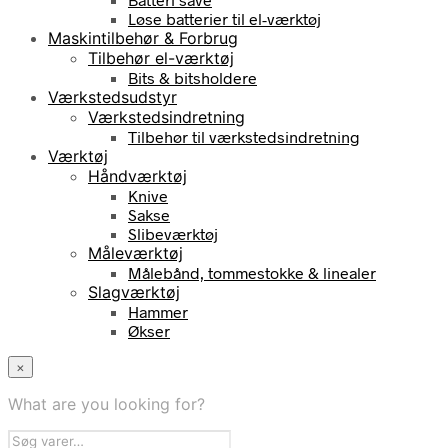
Løse batterier til el-værktøj
Maskintilbehør & Forbrug
Tilbehør el-værktøj
Bits & bitsholdere
Værkstedsudstyr
Værkstedsindretning
Tilbehør til værkstedsindretning
Værktøj
Håndværktøj
Knive
Sakse
Slibeværktøj
Måleværktøj
Målebånd, tommestokke & linealer
Slagværktøj
Hammer
Økser
×
What are you looking for?