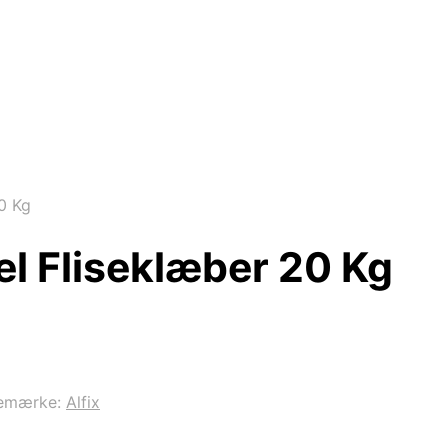
20 Kg
el Fliseklæber 20 Kg
emærke:
Alfix