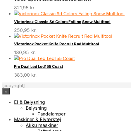
821,95
kr.
Victorinox Classic Sd Colors Falling Snow Multitool
250,95
kr.
Victorinox Pocket Knife Recruit Rød Multitool
180,95
kr.
Pro Dual Led Led155 Coast
383,00
kr.
[copyright]
×
El & Belysning
Belysning
Pandelamper
Maskiner & Elværktøj
Akku maskiner
Batteri save