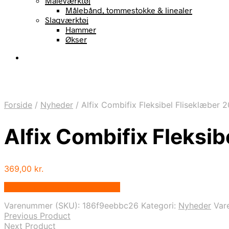
Måleværktøj
Målebånd, tommestokke & linealer
Slagværktøj
Hammer
Økser
Forside
/
Nyheder
/
Alfix Combifix Fleksibel Fliseklæber 
Alfix Combifix Fleksib
369,00
kr.
Bedste pris hos Homeshop.dk
Varenummer (SKU):
186f9eebbc26
Kategori:
Nyheder
Var
Previous Product
Next Product