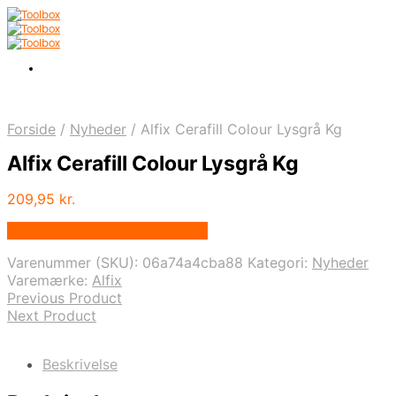
Forside
/
Nyheder
/
Alfix Cerafill Colour Lysgrå Kg
Alfix Cerafill Colour Lysgrå Kg
209,95
kr.
Bedste pris hos Homeshop.dk
Varenummer (SKU):
06a74a4cba88
Kategori:
Nyheder
Varemærke:
Alfix
Previous Product
Next Product
Beskrivelse