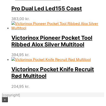
Pro Dual Led Led155 Coast
383,00
kr.
Victorinox Pioneer Pocket Tool
Ribbed Alox Silver Multitool
394,95
kr.
Victorinox Pocket Knife Recruit
Rød Multitool
204,95
kr.
[copyright]
×