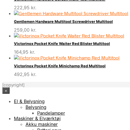
222,95
kr.
Gentlemen Hardware Multitool Screwdriver Multitool
259,00
kr.
Victorinox Pocket Knife Waiter Red Blister Multitool
164,95
kr.
Victorinox Pocket Knife Minichamp Red Multitool
492,95
kr.
[copyright]
×
El & Belysning
Belysning
Pandelamper
Maskiner & Elværktøj
Akku maskiner
Batteri save