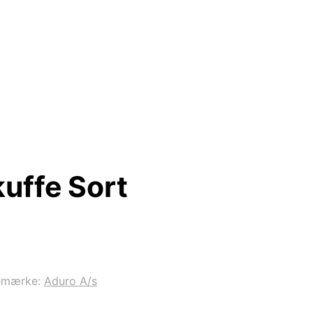
uffe Sort
emærke:
Aduro A/s