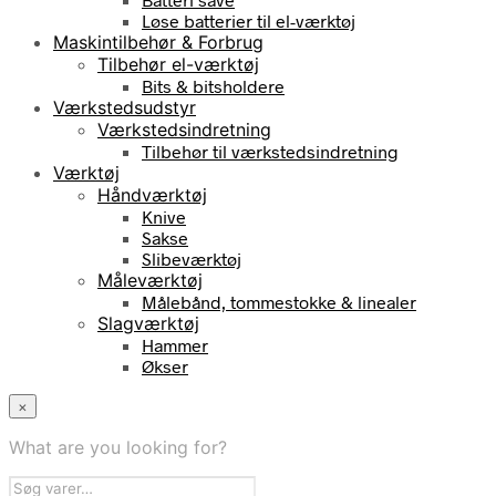
Løse batterier til el-værktøj
Maskintilbehør & Forbrug
Tilbehør el-værktøj
Bits & bitsholdere
Værkstedsudstyr
Værkstedsindretning
Tilbehør til værkstedsindretning
Værktøj
Håndværktøj
Knive
Sakse
Slibeværktøj
Måleværktøj
Målebånd, tommestokke & linealer
Slagværktøj
Hammer
Økser
×
What are you looking for?