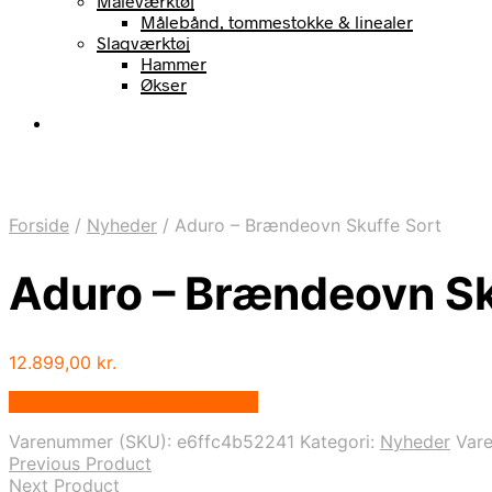
Måleværktøj
Målebånd, tommestokke & linealer
Slagværktøj
Hammer
Økser
Forside
/
Nyheder
/
Aduro – Brændeovn Skuffe Sort
Aduro – Brændeovn Sk
12.899,00
kr.
Bedste pris hos Homeshop.dk
Varenummer (SKU):
e6ffc4b52241
Kategori:
Nyheder
Var
Previous Product
Next Product