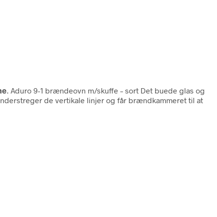
ne
. Aduro 9-1 brændeovn m/skuffe – sort Det buede glas og
 understreger de vertikale linjer og får brændkammeret til at