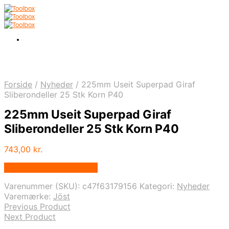
Forside
/
Nyheder
/
225mm Useit Superpad Giraf
Sliberondeller 25 Stk Korn P40
225mm Useit Superpad Giraf
Sliberondeller 25 Stk Korn P40
743,00
kr.
Bedste pris hos Carls.nu
Varenummer (SKU):
c47f63179156
Kategori:
Nyheder
Varemærke:
Jöst
Previous Product
Next Product