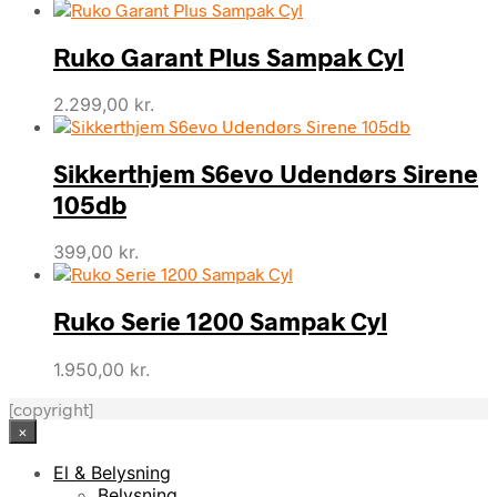
Ruko Garant Plus Sampak Cyl
2.299,00
kr.
Sikkerthjem S6evo Udendørs Sirene
105db
399,00
kr.
Ruko Serie 1200 Sampak Cyl
1.950,00
kr.
[copyright]
×
El & Belysning
Belysning