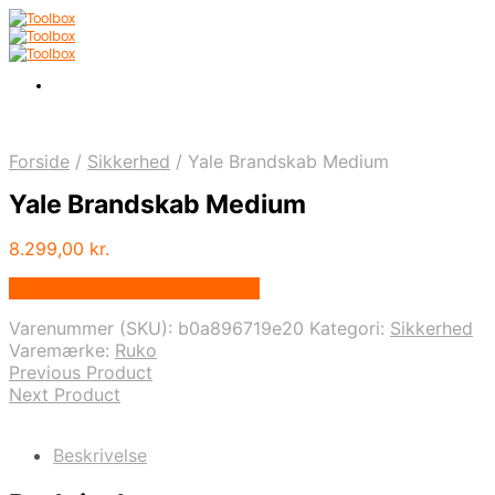
Forside
/
Sikkerhed
/
Yale Brandskab Medium
Yale Brandskab Medium
8.299,00
kr.
Bedste pris hos Homeshop.dk
Varenummer (SKU):
b0a896719e20
Kategori:
Sikkerhed
Varemærke:
Ruko
Previous Product
Next Product
Beskrivelse