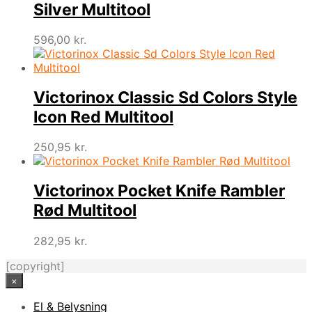
Silver Multitool
596,00
kr.
Victorinox Classic Sd Colors Style
Icon Red Multitool
250,95
kr.
Victorinox Pocket Knife Rambler
Rød Multitool
282,95
kr.
[copyright]
×
El & Belysning