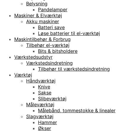
Belysning
Pandelamper
Maskiner & Elværktøj
Akku maskiner
Batteri save
Løse batterier til el-værktøj
Maskintilbehør & Forbrug
Tilbehør el-værktøj
Bits & bitsholdere
Værkstedsudstyr
Værkstedsindretning
Tilbehør til værkstedsindretning
Værktøj
Håndværktøj
Knive
Sakse
Slibeværktøj
Måleværktøj
Målebånd, tommestokke & linealer
Slagværktøj
Hammer
Økser