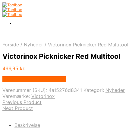
Forside
/
Nyheder
/
Victorinox Picknicker Red Multitool
Victorinox Picknicker Red Multitool
466,95
kr.
Bedste pris hos Multitool.dk
Varenummer (SKU):
4a15276d8341
Kategori:
Nyheder
Varemærke:
Victorinox
Previous Product
Next Product
Beskrivelse