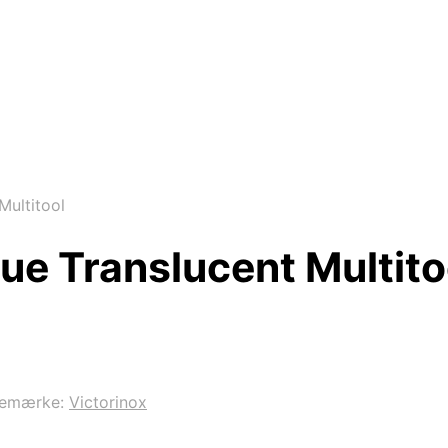
Multitool
lue Translucent Multito
remærke:
Victorinox