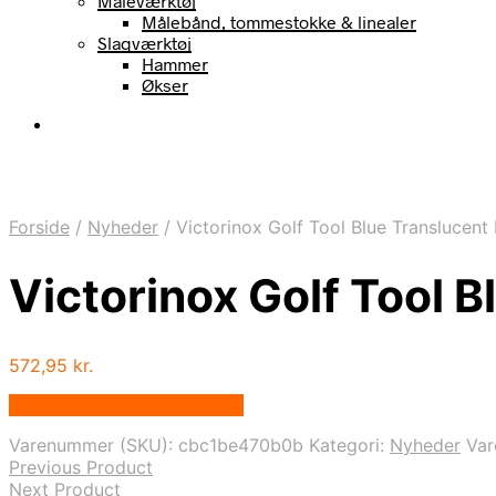
Måleværktøj
Målebånd, tommestokke & linealer
Slagværktøj
Hammer
Økser
Forside
/
Nyheder
/
Victorinox Golf Tool Blue Translucent 
Victorinox Golf Tool B
572,95
kr.
Bedste pris hos Multitool.dk
Varenummer (SKU):
cbc1be470b0b
Kategori:
Nyheder
Va
Previous Product
Next Product