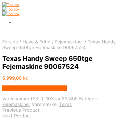
Forside
/
Have & Fritid
/
Fejemaskiner
/
Texas Handy
Sweep 650tge Fejemaskine 90067524
Texas Handy Sweep 650tge
Fejemaskine 90067524
5.999,00
kr.
Bedste pris hos Homeshop.dk
Varenummer (SKU):
103ead39f8b9
Kategori:
Fejemaskiner
Varemærke:
Texas
Previous Product
Next Product