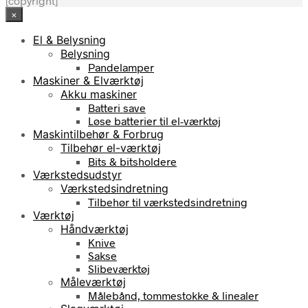
[copyright]
×
El & Belysning
Belysning
Pandelamper
Maskiner & Elværktøj
Akku maskiner
Batteri save
Løse batterier til el-værktøj
Maskintilbehør & Forbrug
Tilbehør el-værktøj
Bits & bitsholdere
Værkstedsudstyr
Værkstedsindretning
Tilbehør til værkstedsindretning
Værktøj
Håndværktøj
Knive
Sakse
Slibeværktøj
Måleværktøj
Målebånd, tommestokke & linealer