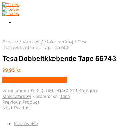
Forside
/
Værktøj
/
Malerværktøj
/
Tesa
Dobbeltklæbende Tape 55743
Tesa Dobbeltklæbende Tape 55743
99,95
kr.
Bedste pris hos Homeshop.dk
Varenummer (SKU):
b8bf614622f3
Kategori:
Malerværktøj
Varemærke:
Tesa
Previous Product
Next Product
Beskrivelse