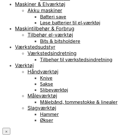
Maskiner & Elværktøj
Akku maskiner
Batteri save
Løse batterier til el-værktøj
Maskintilbehør & Forbrug
Tilbehør el-værktøj
Bits & bitsholdere
Værkstedsudstyr
Værkstedsindretning
Tilbehør til værkstedsindretning
Værktøj
Håndværktøj
Knive
Sakse
Slibeværktøj
Måleværktøj
Målebånd, tommestokke & linealer
Slagværktøj
Hammer
Økser
×