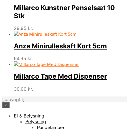
Millarco Kunstner Penselsæt 10
Stk
29,95
kr.
Anza Minirulleskaft Kort 5cm
64,95
kr.
Millarco Tape Med Dispenser
30,00
kr.
[copyright]
×
El & Belysning
Belysning
Pandelamper