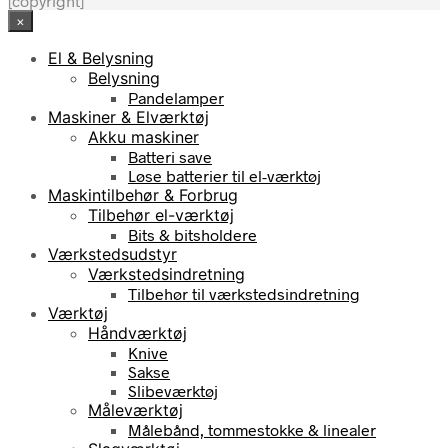
[copyright]
×
El & Belysning
Belysning
Pandelamper
Maskiner & Elværktøj
Akku maskiner
Batteri save
Løse batterier til el-værktøj
Maskintilbehør & Forbrug
Tilbehør el-værktøj
Bits & bitsholdere
Værkstedsudstyr
Værkstedsindretning
Tilbehør til værkstedsindretning
Værktøj
Håndværktøj
Knive
Sakse
Slibeværktøj
Måleværktøj
Målebånd, tommestokke & linealer