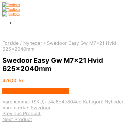
Forside
/
Nyheder
/
Swedoor Easy Gw M7x21 Hvid
625x2040mm
Swedoor Easy Gw M7x21 Hvid
625x2040mm
476,00
kr.
Bedste pris hos Homeshop.dk
Varenummer (SKU):
e4a6d4e804ed
Kategori:
Nyheder
Varemærke:
Swedoor
Previous Product
Next Product