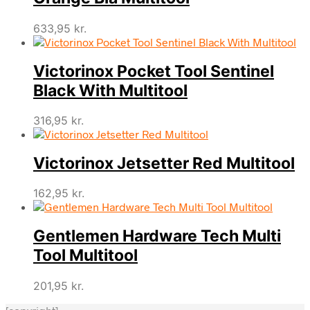
633,95
kr.
Victorinox Pocket Tool Sentinel
Black With Multitool
316,95
kr.
Victorinox Jetsetter Red Multitool
162,95
kr.
Gentlemen Hardware Tech Multi
Tool Multitool
201,95
kr.