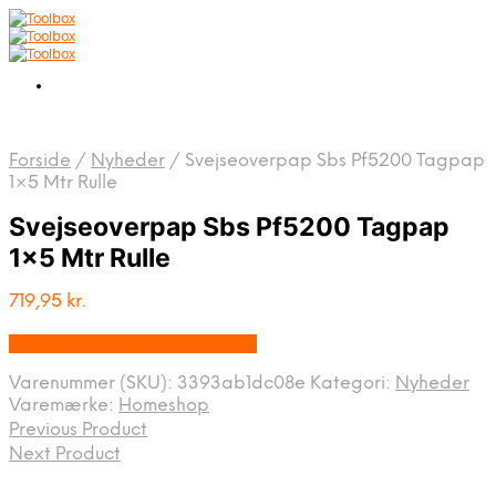
Forside
/
Nyheder
/
Svejseoverpap Sbs Pf5200 Tagpap
1×5 Mtr Rulle
Svejseoverpap Sbs Pf5200 Tagpap
1×5 Mtr Rulle
719,95
kr.
Bedste pris hos Homeshop.dk
Varenummer (SKU):
3393ab1dc08e
Kategori:
Nyheder
Varemærke:
Homeshop
Previous Product
Next Product