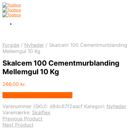
Forside
/
Nyheder
/
Skalcem 100 Cementmurblanding
Mellemgul 10 Kg
Skalcem 100 Cementmurblanding
Mellemgul 10 Kg
266,00
kr.
Bedste pris hos Homeshop.dk
Varenummer (SKU):
d84c67f2aacf
Kategori:
Nyheder
Varemærke:
Skalflex
Previous Product
Next Product