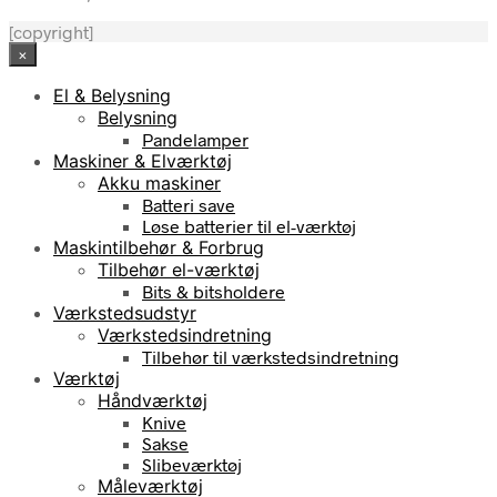
[copyright]
×
El & Belysning
Belysning
Pandelamper
Maskiner & Elværktøj
Akku maskiner
Batteri save
Løse batterier til el-værktøj
Maskintilbehør & Forbrug
Tilbehør el-værktøj
Bits & bitsholdere
Værkstedsudstyr
Værkstedsindretning
Tilbehør til værkstedsindretning
Værktøj
Håndværktøj
Knive
Sakse
Slibeværktøj
Måleværktøj