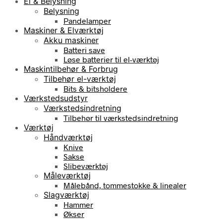
El & Belysning
Belysning
Pandelamper
Maskiner & Elværktøj
Akku maskiner
Batteri save
Løse batterier til el-værktøj
Maskintilbehør & Forbrug
Tilbehør el-værktøj
Bits & bitsholdere
Værkstedsudstyr
Værkstedsindretning
Tilbehør til værkstedsindretning
Værktøj
Håndværktøj
Knive
Sakse
Slibeværktøj
Måleværktøj
Målebånd, tommestokke & linealer
Slagværktøj
Hammer
Økser