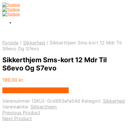
Forside
/
Sikkerhed
/
Sikkerthjem Sms-kort 12 Mdr Til
S6evo Og S7evo
Sikkerthjem Sms-kort 12 Mdr Til
S6evo Og S7evo
199,00
kr.
Bedste pris hos Homeshop.dk
Varenummer (SKU):
0cd993efa54d
Kategori:
Sikkerhed
Varemærke:
Sikkerthjem
Previous Product
Next Product