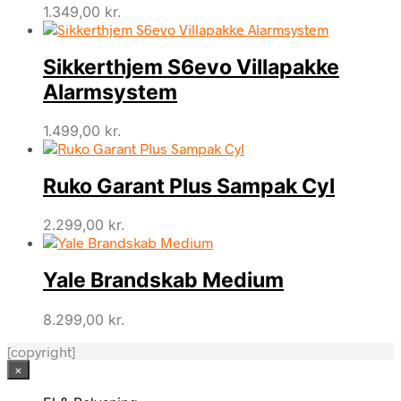
1.349,00
kr.
Sikkerthjem S6evo Villapakke
Alarmsystem
1.499,00
kr.
Ruko Garant Plus Sampak Cyl
2.299,00
kr.
Yale Brandskab Medium
8.299,00
kr.
[copyright]
×