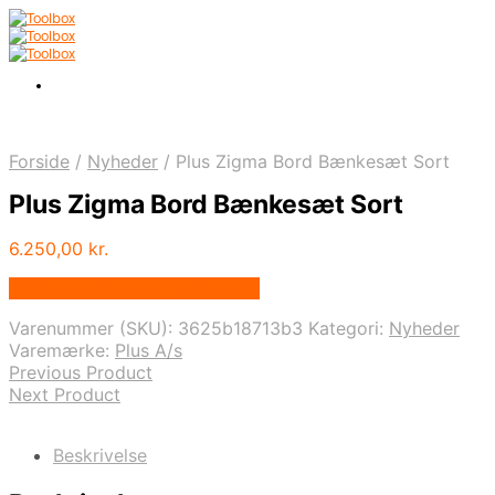
Forside
/
Nyheder
/
Plus Zigma Bord Bænkesæt Sort
Plus Zigma Bord Bænkesæt Sort
6.250,00
kr.
Bedste pris hos Homeshop.dk
Varenummer (SKU):
3625b18713b3
Kategori:
Nyheder
Varemærke:
Plus A/s
Previous Product
Next Product
Beskrivelse