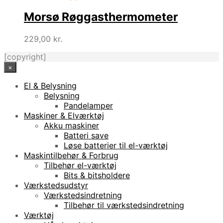
Morsø Røggasthermometer
229,00
kr.
[copyright]
×
El & Belysning
Belysning
Pandelamper
Maskiner & Elværktøj
Akku maskiner
Batteri save
Løse batterier til el-værktøj
Maskintilbehør & Forbrug
Tilbehør el-værktøj
Bits & bitsholdere
Værkstedsudstyr
Værkstedsindretning
Tilbehør til værkstedsindretning
Værktøj