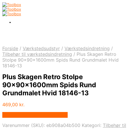
Forside
/
Værkstedsudstyr
/
Værkstedsindretning
/
Tilbehør til værkstedsindretning
/
Plus Skagen Retro
Stolpe 90x90x1600mm Spids Rund Grundmalet Hvid
18146-13
Plus Skagen Retro Stolpe
90x90x1600mm Spids Rund
Grundmalet Hvid 18146-13
469,00
kr.
Bedste pris hos Homeshop.dk
Varenummer (SKU):
eb908a04b500
Kategori:
Tilbehør til