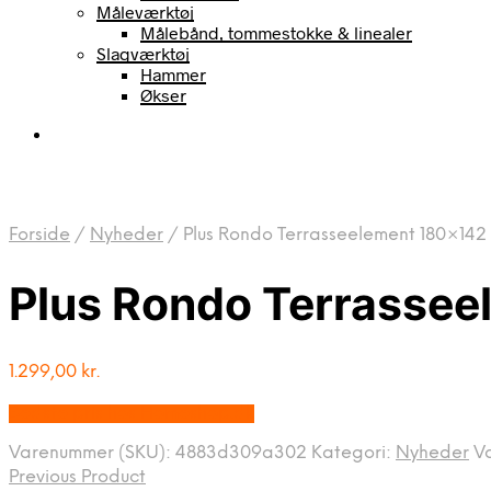
Måleværktøj
Målebånd, tommestokke & linealer
Slagværktøj
Hammer
Økser
Forside
/
Nyheder
/
Plus Rondo Terrasseelement 180×142 
Plus Rondo Terrassee
1.299,00
kr.
Bedste pris hos Homeshop.dk
Varenummer (SKU):
4883d309a302
Kategori:
Nyheder
V
Previous Product