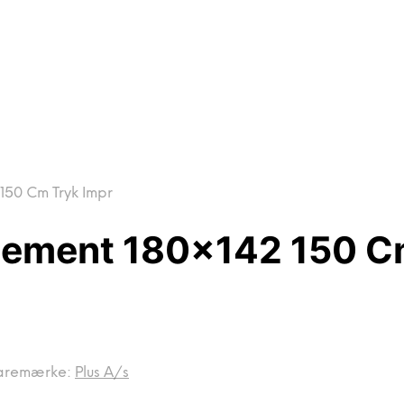
150 Cm Tryk Impr
lement 180×142 150 C
aremærke:
Plus A/s