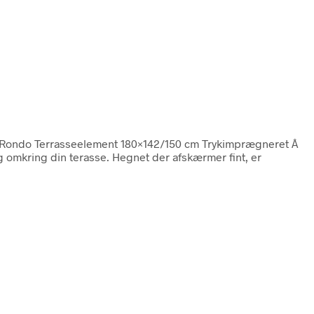
 Rondo Terrasseelement 180×142/150 cm Trykimprægneret Â
mkring din terasse. Hegnet der afskærmer fint, er