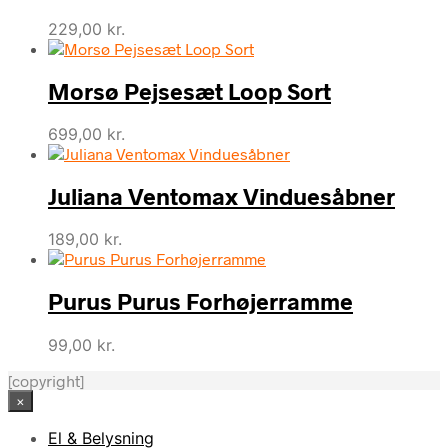
229,00
kr.
Morsø Pejsesæt Loop Sort
699,00
kr.
Juliana Ventomax Vinduesåbner
189,00
kr.
Purus Purus Forhøjerramme
99,00
kr.
[copyright]
×
El & Belysning