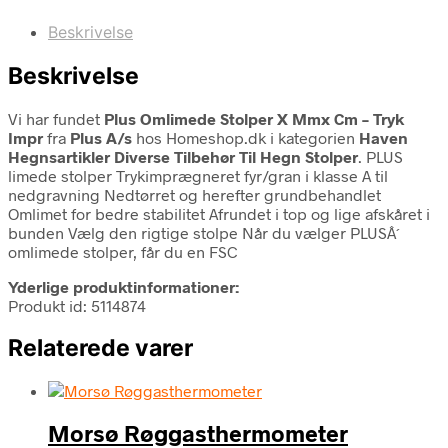
Beskrivelse
Beskrivelse
Vi har fundet
Plus Omlimede Stolper X Mmx Cm – Tryk
Impr
fra
Plus A/s
hos Homeshop.dk i kategorien
Haven
Hegnsartikler Diverse Tilbehør Til Hegn Stolper
. PLUS
limede stolper Trykimprægneret fyr/gran i klasse A til
nedgravning Nedtørret og herefter grundbehandlet
Omlimet for bedre stabilitet Afrundet i top og lige afskåret i
bunden Vælg den rigtige stolpe Når du vælger PLUSÂ´
omlimede stolper, får du en FSC
Yderlige produktinformationer:
Produkt id: 5114874
Relaterede varer
Morsø Røggasthermometer