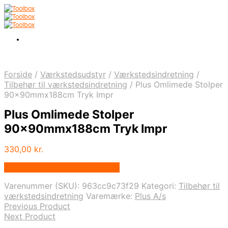
Forside
/
Værkstedsudstyr
/
Værkstedsindretning
/
Tilbehør til værkstedsindretning
/
Plus Omlimede Stolper
90x90mmx188cm Tryk Impr
Plus Omlimede Stolper
90x90mmx188cm Tryk Impr
330,00
kr.
Bedste pris hos Homeshop.dk
Varenummer (SKU):
963cc9c73f29
Kategori:
Tilbehør til
værkstedsindretning
Varemærke:
Plus A/s
Previous Product
Next Product