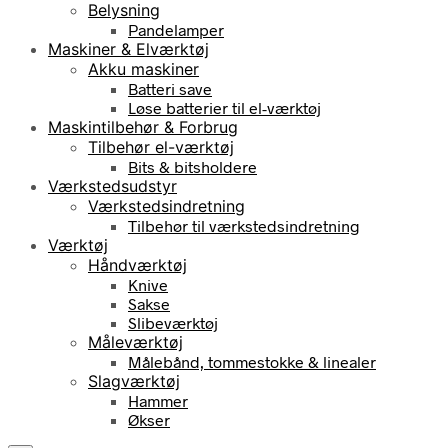
Belysning
Pandelamper
Maskiner & Elværktøj
Akku maskiner
Batteri save
Løse batterier til el-værktøj
Maskintilbehør & Forbrug
Tilbehør el-værktøj
Bits & bitsholdere
Værkstedsudstyr
Værkstedsindretning
Tilbehør til værkstedsindretning
Værktøj
Håndværktøj
Knive
Sakse
Slibeværktøj
Måleværktøj
Målebånd, tommestokke & linealer
Slagværktøj
Hammer
Økser