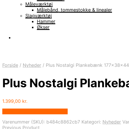
Måleværktøj
Målebånd, tommestokke & linealer
Slagværktøj
Hammer
Økser
Forside
/
Nyheder
/
Plus Nostalgi Plankebænk 177x38x4
Plus Nostalgi Plank
1.399,00
kr.
Bedste pris hos Homeshop.dk
Varenummer (SKU):
b484c8862cb7
Kategori:
Nyheder
Va
Previous Product