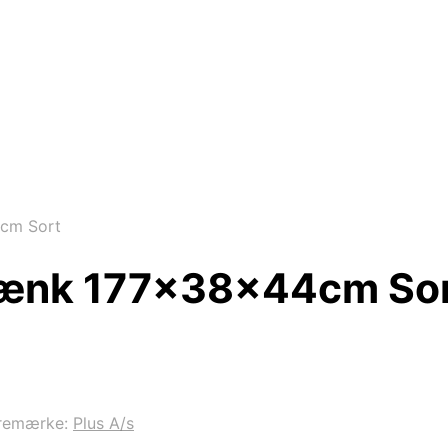
4cm Sort
ebænk 177x38x44cm So
remærke:
Plus A/s