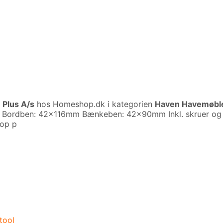
a
Plus A/s
hos Homeshop.dk i kategorien
Haven Havemøbl
 Bordben: 42x116mm Bænkeben: 42x90mm Inkl. skruer og b
 op p