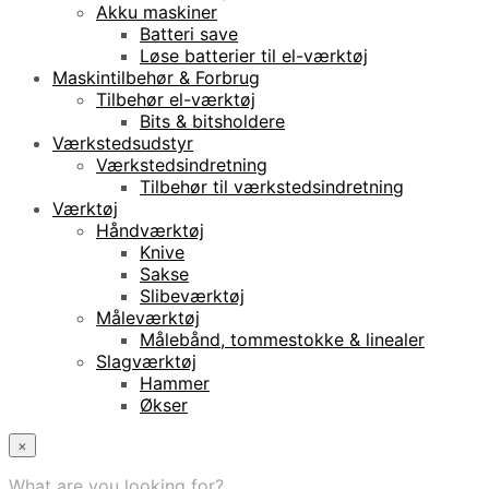
Akku maskiner
Batteri save
Løse batterier til el-værktøj
Maskintilbehør & Forbrug
Tilbehør el-værktøj
Bits & bitsholdere
Værkstedsudstyr
Værkstedsindretning
Tilbehør til værkstedsindretning
Værktøj
Håndværktøj
Knive
Sakse
Slibeværktøj
Måleværktøj
Målebånd, tommestokke & linealer
Slagværktøj
Hammer
Økser
×
What are you looking for?