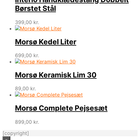
Børstet Stål
399,00
kr.
Morsø Kedel Liter
699,00
kr.
Morsø Keramisk Lim 30
89,00
kr.
Morsø Complete Pejsesæt
899,00
kr.
[copyright]
×