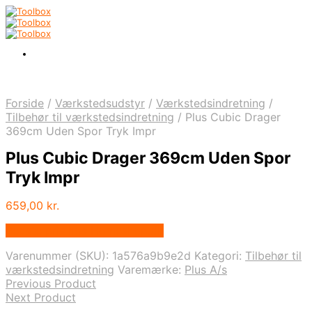
Forside
/
Værkstedsudstyr
/
Værkstedsindretning
/
Tilbehør til værkstedsindretning
/
Plus Cubic Drager
369cm Uden Spor Tryk Impr
Plus Cubic Drager 369cm Uden Spor
Tryk Impr
659,00
kr.
Bedste pris hos Homeshop.dk
Varenummer (SKU):
1a576a9b9e2d
Kategori:
Tilbehør til
værkstedsindretning
Varemærke:
Plus A/s
Previous Product
Next Product