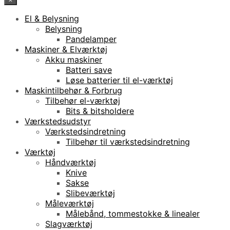
El & Belysning
Belysning
Pandelamper
Maskiner & Elværktøj
Akku maskiner
Batteri save
Løse batterier til el-værktøj
Maskintilbehør & Forbrug
Tilbehør el-værktøj
Bits & bitsholdere
Værkstedsudstyr
Værkstedsindretning
Tilbehør til værkstedsindretning
Værktøj
Håndværktøj
Knive
Sakse
Slibeværktøj
Måleværktøj
Målebånd, tommestokke & linealer
Slagværktøj