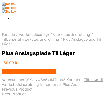
Forside
/
Værkstedsudstyr
/
Værkstedsindretning
/
Tilbehør til værkstedsindretning
/
Plus Anslagsplade Til
Låger
Plus Anslagsplade Til Låger
139,00
kr.
Bedste pris hos Homeshop.dk
Varenummer (SKU):
48e64447cba2
Kategori:
Tilbehør til
værkstedsindretning
Varemærke:
Plus A/s
Previous Product
Next Product