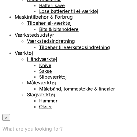
Batteri save
Løse batterier til el-værktøj
Maskintilbehør & Forbrug
Tilbehør el-værktøj
Bits & bitsholdere
Værkstedsudstyr
Værkstedsindretning
Tilbehør til værkstedsindretning
Værktøj
Håndværktøj
Knive
Sakse
Slibeværktøj
Måleværktøj
Målebånd, tommestokke & linealer
Slagværktøj
Hammer
Økser
×
What are you looking for?