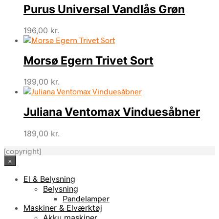
Purus Universal Vandlås Grøn
196,00
kr.
Morsø Egern Trivet Sort
199,00
kr.
Juliana Ventomax Vinduesåbner
189,00
kr.
[copyright]
×
El & Belysning
Belysning
Pandelamper
Maskiner & Elværktøj
Akku maskiner