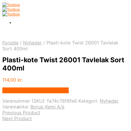
Forside
/
Nyheder
/
Plasti-kote Twist 26001 Tavlelak
Sort 400ml
Plasti-kote Twist 26001 Tavlelak Sort
400ml
114,00
kr.
Bedste pris hos Homeshop.dk
Varenummer (SKU):
fa74c78f8fe6
Kategori:
Nyheder
Varemærke:
Borup Kemi A/s
Previous Product
Next Product