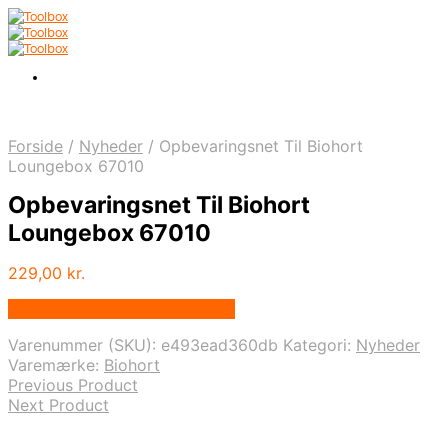
Forside
/
Nyheder
/
Opbevaringsnet Til Biohort
Loungebox 67010
Opbevaringsnet Til Biohort
Loungebox 67010
229,00
kr.
Bedste pris hos Homeshop.dk
Varenummer (SKU):
e493ead360db
Kategori:
Nyheder
Varemærke:
Biohort
Previous Product
Next Product