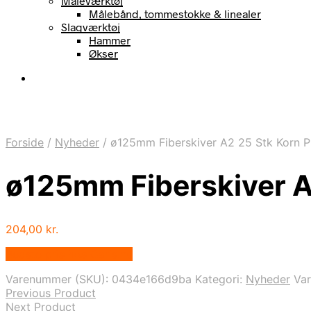
Måleværktøj
Målebånd, tommestokke & linealer
Slagværktøj
Hammer
Økser
Forside
/
Nyheder
/
ø125mm Fiberskiver A2 25 Stk Korn 
ø125mm Fiberskiver A
204,00
kr.
Bedste pris hos Carls.nu
Varenummer (SKU):
0434e166d9ba
Kategori:
Nyheder
Va
Previous Product
Next Product