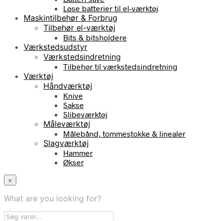
Løse batterier til el-værktøj
Maskintilbehør & Forbrug
Tilbehør el-værktøj
Bits & bitsholdere
Værkstedsudstyr
Værkstedsindretning
Tilbehør til værkstedsindretning
Værktøj
Håndværktøj
Knive
Sakse
Slibeværktøj
Måleværktøj
Målebånd, tommestokke & linealer
Slagværktøj
Hammer
Økser
×
What are you looking for?