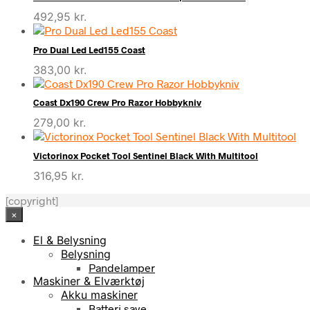
492,95
kr.
Pro Dual Led Led155 Coast
383,00
kr.
Coast Dx190 Crew Pro Razor Hobbykniv
279,00
kr.
Victorinox Pocket Tool Sentinel Black With Multitool
316,95
kr.
[copyright]
×
El & Belysning
Belysning
Pandelamper
Maskiner & Elværktøj
Akku maskiner
Batteri save