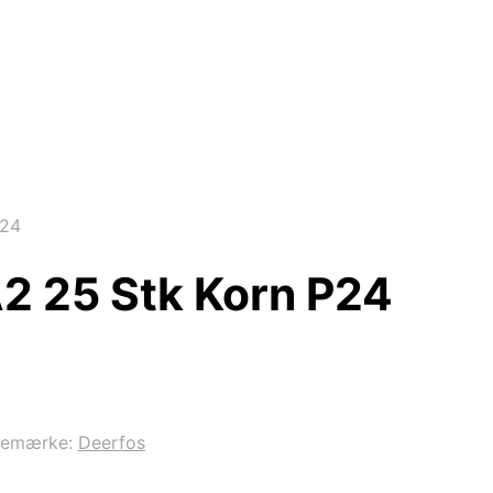
P24
2 25 Stk Korn P24
remærke:
Deerfos