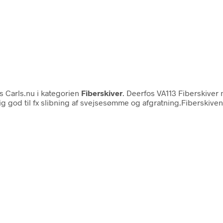
 Carls.nu i kategorien
Fiberskiver
. Deerfos VA113 Fiberskive
rlig god til fx slibning af svejsesømme og afgratning.Fiberskiven