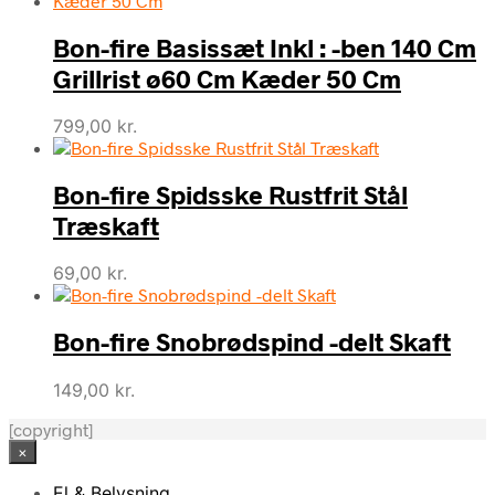
Bon-fire Basissæt Inkl : -ben 140 Cm
Grillrist ø60 Cm Kæder 50 Cm
799,00
kr.
Bon-fire Spidsske Rustfrit Stål
Træskaft
69,00
kr.
Bon-fire Snobrødspind -delt Skaft
149,00
kr.
[copyright]
×
El & Belysning