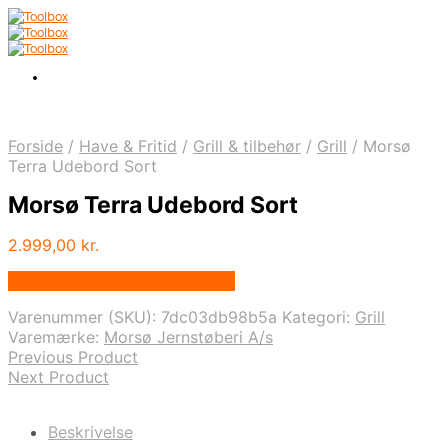
Forside
/
Have & Fritid
/
Grill & tilbehør
/
Grill
/
Morsø
Terra Udebord Sort
Morsø Terra Udebord Sort
2.999,00
kr.
Bedste pris hos Homeshop.dk
Varenummer (SKU):
7dc03db98b5a
Kategori:
Grill
Varemærke:
Morsø Jernstøberi A/s
Previous Product
Next Product
Beskrivelse