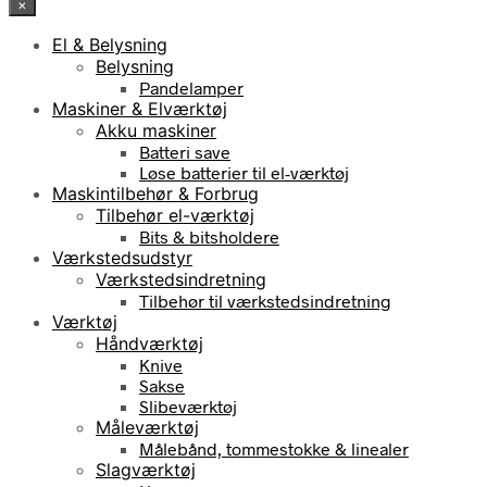
×
El & Belysning
Belysning
Pandelamper
Maskiner & Elværktøj
Akku maskiner
Batteri save
Løse batterier til el-værktøj
Maskintilbehør & Forbrug
Tilbehør el-værktøj
Bits & bitsholdere
Værkstedsudstyr
Værkstedsindretning
Tilbehør til værkstedsindretning
Værktøj
Håndværktøj
Knive
Sakse
Slibeværktøj
Måleværktøj
Målebånd, tommestokke & linealer
Slagværktøj