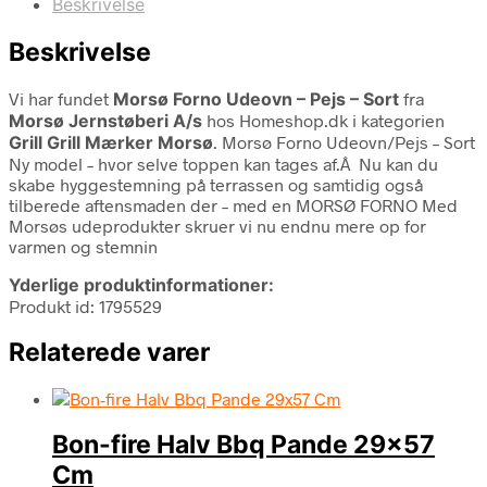
Beskrivelse
Beskrivelse
Vi har fundet
Morsø Forno Udeovn – Pejs – Sort
fra
Morsø Jernstøberi A/s
hos Homeshop.dk i kategorien
Grill Grill Mærker Morsø
. Morsø Forno Udeovn/Pejs – Sort
Ny model – hvor selve toppen kan tages af.Â Nu kan du
skabe hyggestemning på terrassen og samtidig også
tilberede aftensmaden der – med en MORSØ FORNO Med
Morsøs udeprodukter skruer vi nu endnu mere op for
varmen og stemnin
Yderlige produktinformationer:
Produkt id: 1795529
Relaterede varer
Bon-fire Halv Bbq Pande 29×57
Cm