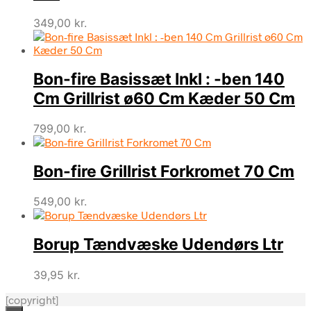
349,00
kr.
Bon-fire Basissæt Inkl : -ben 140
Cm Grillrist ø60 Cm Kæder 50 Cm
799,00
kr.
Bon-fire Grillrist Forkromet 70 Cm
549,00
kr.
Borup Tændvæske Udendørs Ltr
39,95
kr.
[copyright]