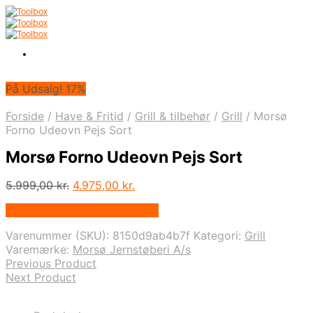
På Udsalg! 17%
Forside
/
Have & Fritid
/
Grill & tilbehør
/
Grill
/
Morsø
Forno Udeovn Pejs Sort
Morsø Forno Udeovn Pejs Sort
Den
Den
5.999,00
kr.
4.975,00
kr.
oprindelige
aktuelle
På Udsalg hos Homeshop.dk
pris
pris
var:
er:
Varenummer (SKU):
8150d9ab4b7f
Kategori:
Grill
5.999,00 kr..
4.975,00 kr..
Varemærke:
Morsø Jernstøberi A/s
Previous Product
Next Product