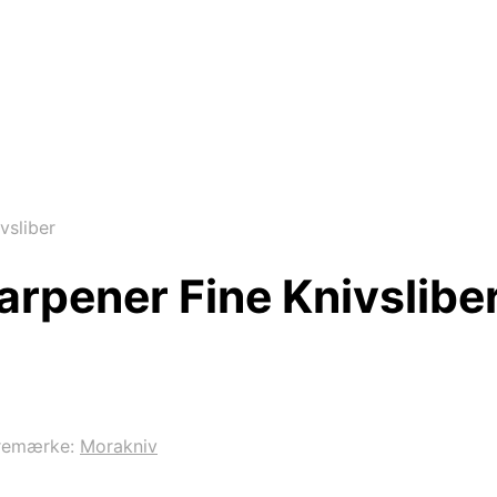
vsliber
rpener Fine Knivslibe
remærke:
Morakniv