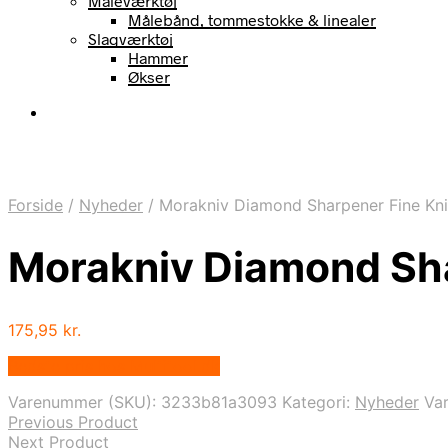
Måleværktøj
Målebånd, tommestokke & linealer
Slagværktøj
Hammer
Økser
Forside
/
Nyheder
/
Morakniv Diamond Sharpener Fine Kni
Morakniv Diamond Sha
175,95
kr.
Bedste pris hos Multitool.dk
Varenummer (SKU):
3233b81a3093
Kategori:
Nyheder
Va
Previous Product
Next Product