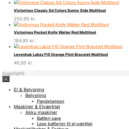
Victorinox Classic Sd Colors Sunny Side Multitool
250,95
kr.
Victorinox Pocket Knife Waiter Red Multitool
184,95
kr.
Levenhuk Labzz Fl5 Orange Flint Bracelet Multitool
40,95
kr.
[copyright]
×
El & Belysning
Belysning
Pandelamper
Maskiner & Elværktøj
Akku maskiner
Batteri save
Løse batterier til el-værktøj
Maskintilbehør & Forbrug