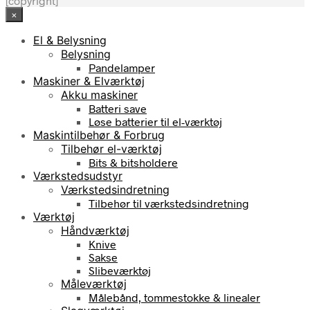
[copyright]
×
El & Belysning
Belysning
Pandelamper
Maskiner & Elværktøj
Akku maskiner
Batteri save
Løse batterier til el-værktøj
Maskintilbehør & Forbrug
Tilbehør el-værktøj
Bits & bitsholdere
Værkstedsudstyr
Værkstedsindretning
Tilbehør til værkstedsindretning
Værktøj
Håndværktøj
Knive
Sakse
Slibeværktøj
Måleværktøj
Målebånd, tommestokke & linealer