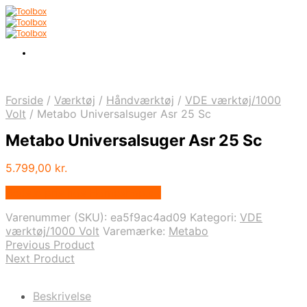
Forside
/
Værktøj
/
Håndværktøj
/
VDE værktøj/1000
Volt
/
Metabo Universalsuger Asr 25 Sc
Metabo Universalsuger Asr 25 Sc
5.799,00
kr.
Bedste pris hos Homeshop.dk
Varenummer (SKU):
ea5f9ac4ad09
Kategori:
VDE
værktøj/1000 Volt
Varemærke:
Metabo
Previous Product
Next Product
Beskrivelse