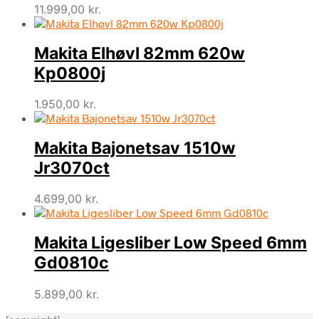
11.999,00
kr.
Makita Elhøvl 82mm 620w
Kp0800j
1.950,00
kr.
Makita Bajonetsav 1510w
Jr3070ct
4.699,00
kr.
Makita Ligesliber Low Speed 6mm
Gd0810c
5.899,00
kr.