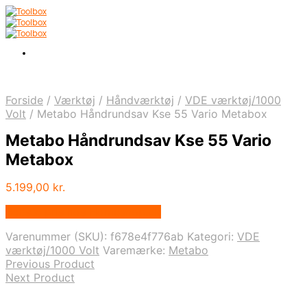
Forside
/
Værktøj
/
Håndværktøj
/
VDE værktøj/1000
Volt
/
Metabo Håndrundsav Kse 55 Vario Metabox
Metabo Håndrundsav Kse 55 Vario
Metabox
5.199,00
kr.
Bedste pris hos Homeshop.dk
Varenummer (SKU):
f678e4f776ab
Kategori:
VDE
værktøj/1000 Volt
Varemærke:
Metabo
Previous Product
Next Product