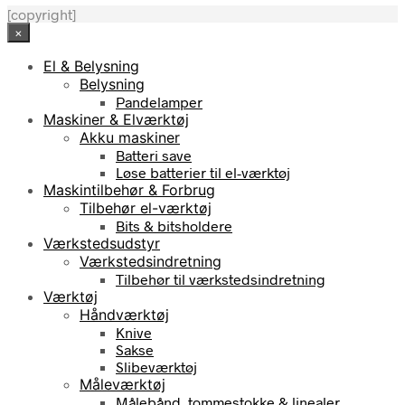
[copyright]
×
El & Belysning
Belysning
Pandelamper
Maskiner & Elværktøj
Akku maskiner
Batteri save
Løse batterier til el-værktøj
Maskintilbehør & Forbrug
Tilbehør el-værktøj
Bits & bitsholdere
Værkstedsudstyr
Værkstedsindretning
Tilbehør til værkstedsindretning
Værktøj
Håndværktøj
Knive
Sakse
Slibeværktøj
Måleværktøj
Målebånd, tommestokke & linealer