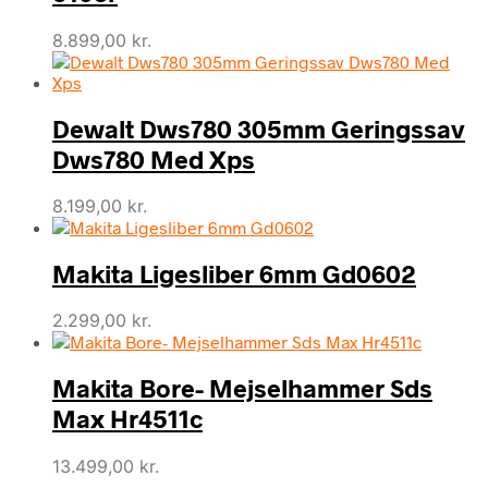
8.899,00
kr.
Dewalt Dws780 305mm Geringssav
Dws780 Med Xps
8.199,00
kr.
Makita Ligesliber 6mm Gd0602
2.299,00
kr.
Makita Bore- Mejselhammer Sds
Max Hr4511c
13.499,00
kr.