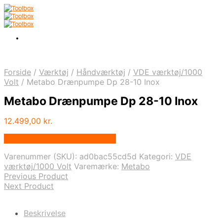
Forside
/
Værktøj
/
Håndværktøj
/
VDE værktøj/1000
Volt
/
Metabo Drænpumpe Dp 28-10 Inox
Metabo Drænpumpe Dp 28-10 Inox
12.499,00
kr.
Bedste pris hos Homeshop.dk
Varenummer (SKU):
ad0bac55cd5d
Kategori:
VDE
værktøj/1000 Volt
Varemærke:
Metabo
Previous Product
Next Product
Beskrivelse