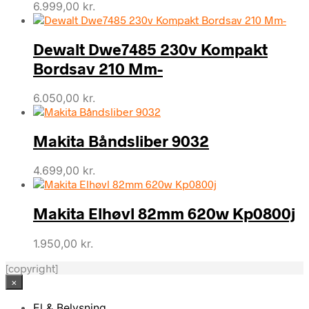
6.999,00
kr.
Dewalt Dwe7485 230v Kompakt
Bordsav 210 Mm-
6.050,00
kr.
Makita Båndsliber 9032
4.699,00
kr.
Makita Elhøvl 82mm 620w Kp0800j
1.950,00
kr.
[copyright]
×
El & Belysning