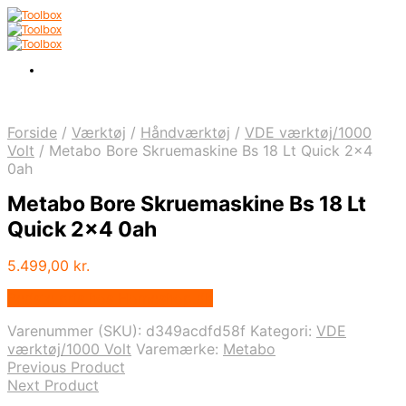
Forside
/
Værktøj
/
Håndværktøj
/
VDE værktøj/1000
Volt
/
Metabo Bore Skruemaskine Bs 18 Lt Quick 2×4
0ah
Metabo Bore Skruemaskine Bs 18 Lt
Quick 2×4 0ah
5.499,00
kr.
Bedste pris hos Homeshop.dk
Varenummer (SKU):
d349acdfd58f
Kategori:
VDE
værktøj/1000 Volt
Varemærke:
Metabo
Previous Product
Next Product