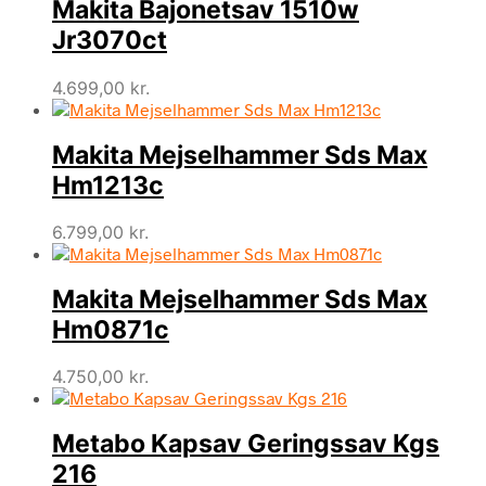
Makita Bajonetsav 1510w
Jr3070ct
4.699,00
kr.
Makita Mejselhammer Sds Max
Hm1213c
6.799,00
kr.
Makita Mejselhammer Sds Max
Hm0871c
4.750,00
kr.
Metabo Kapsav Geringssav Kgs
216