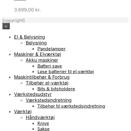
3.699,00
kr.
[copyright]
×
El & Belysning
Belysning
Pandelamper
Maskiner & Elværktøj
Akku maskiner
Batteri save
Løse batterier til el-værktøj
Maskintilbehør & Forbrug
Tilbehør el-værktøj
Bits & bitsholdere
Værkstedsudstyr
Værkstedsindretning
Tilbehør til værkstedsindretning
Værktøj
Håndværktøj
Knive
Sakse