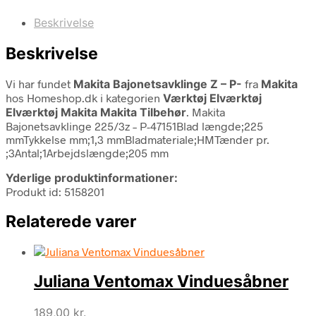
Beskrivelse
Beskrivelse
Vi har fundet
Makita Bajonetsavklinge Z – P-
fra
Makita
hos Homeshop.dk i kategorien
Værktøj Elværktøj
Elværktøj Makita Makita Tilbehør
. Makita
Bajonetsavklinge 225/3z – P-47151Blad længde;225
mmTykkelse mm;1,3 mmBladmateriale;HMTænder pr.
;3Antal;1Arbejdslængde;205 mm
Yderlige produktinformationer:
Produkt id: 5158201
Relaterede varer
Juliana Ventomax Vinduesåbner
189,00
kr.