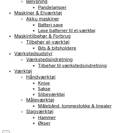
Belysning
Pandelamper
Maskiner & Elværktøj
Akku maskiner
Batteri save
Løse batterier til el-værktøj
Maskintilbehør & Forbrug
Tilbehør el-værktøj
Bits & bitsholdere
Værkstedsudstyr
Værkstedsindretning
Tilbehør til værkstedsindretning
Værktøj
Håndværktøj
Knive
Sakse
Slibeværktøj
Måleværktøj
Målebånd, tommestokke & linealer
Slagværktøj
Hammer
Økser