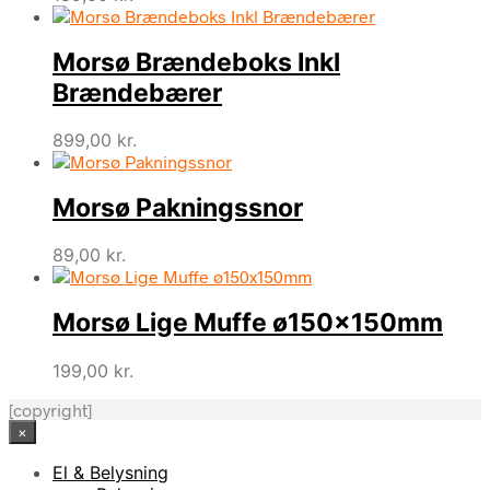
Morsø Brændeboks Inkl
Brændebærer
899,00
kr.
Morsø Pakningssnor
89,00
kr.
Morsø Lige Muffe ø150x150mm
199,00
kr.
[copyright]
×
El & Belysning