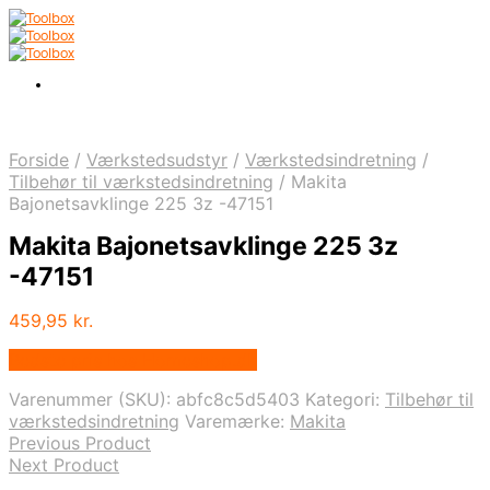
Forside
/
Værkstedsudstyr
/
Værkstedsindretning
/
Tilbehør til værkstedsindretning
/
Makita
Bajonetsavklinge 225 3z -47151
Makita Bajonetsavklinge 225 3z
-47151
459,95
kr.
Bedste pris hos Homeshop.dk
Varenummer (SKU):
abfc8c5d5403
Kategori:
Tilbehør til
værkstedsindretning
Varemærke:
Makita
Previous Product
Next Product