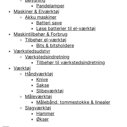
Pandelamper
Maskiner & Elværktøj
Akku maskiner
Batteri save
Løse batterier til el-værktøj
Maskintilbehør & Forbrug
Tilbehør el-værktøj
Bits & bitsholdere
Værkstedsudstyr
Værkstedsindretning
Tilbehør til værkstedsindretning
Værktøj
Håndværktøj
Knive
Sakse
Slibeværktøj
Måleværktøj
Målebånd, tommestokke & linealer
Slagværktøj
Hammer
Økser