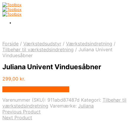
Forside
/
Værkstedsudstyr
/
Værkstedsindretning
/
Tilbehør til værkstedsindretning
/
Juliana Univent
Vinduesåbner
Juliana Univent Vinduesåbner
299,00
kr.
Bedste pris hos Homeshop.dk
Varenummer (SKU):
911abd87487d
Kategori:
Tilbehør til
værkstedsindretning
Varemærke:
Juliana
Previous Product
Next Product