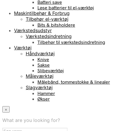
Batteri save
Løse batterier til el-værktøj
Maskintilbehør & Forbrug
Tilbehør el-værktøj
Bits & bitsholdere
Værkstedsudstyr
Værkstedsindretning
Tilbehør til værkstedsindretning
Værktøj
Håndværktøj
Knive
Sakse
Slibeværktøj
Måleværktøj
Målebånd, tommestokke & linealer
Slagværktøj
Hammer
Økser
×
What are you looking for?