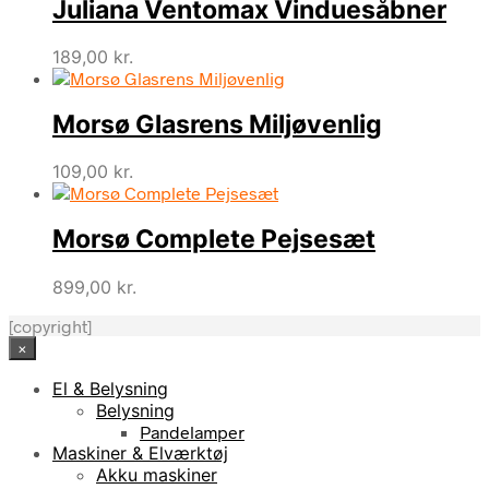
Juliana Ventomax Vinduesåbner
189,00
kr.
Morsø Glasrens Miljøvenlig
109,00
kr.
Morsø Complete Pejsesæt
899,00
kr.
[copyright]
×
El & Belysning
Belysning
Pandelamper
Maskiner & Elværktøj
Akku maskiner