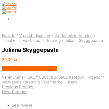
Forside
/
Værkstedsudstyr
/
Værkstedsindretning
/
Tilbehør til værkstedsindretning
/
Juliana Skyggepasta
Juliana Skyggepasta
89,00
kr.
Bedste pris hos Homeshop.dk
Varenummer (SKU):
020cbb6d6a02
Kategori:
Tilbehør til
værkstedsindretning
Varemærke:
Juliana
Previous Product
Next Product
Beskrivelse