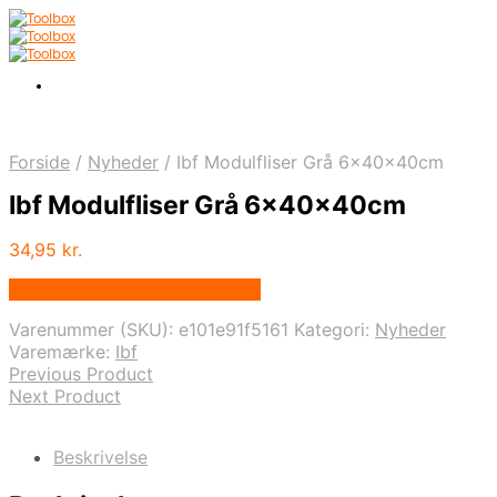
Forside
/
Nyheder
/
Ibf Modulfliser Grå 6x40x40cm
Ibf Modulfliser Grå 6x40x40cm
34,95
kr.
Bedste pris hos Homeshop.dk
Varenummer (SKU):
e101e91f5161
Kategori:
Nyheder
Varemærke:
Ibf
Previous Product
Next Product
Beskrivelse