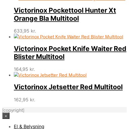
Victorinox Pockettool Hunter Xt
Orange Bla Multitool
633,95
kr.
Victorinox Pocket Knife Waiter Red
Blister Multitool
164,95
kr.
Victorinox Jetsetter Red Multitool
162,95
kr.
[copyright]
×
El & Belysning