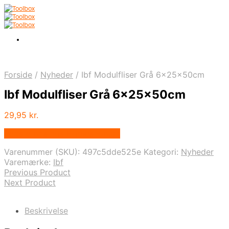
Forside
/
Nyheder
/
Ibf Modulfliser Grå 6x25x50cm
Ibf Modulfliser Grå 6x25x50cm
29,95
kr.
Bedste pris hos Homeshop.dk
Varenummer (SKU):
497c5dde525e
Kategori:
Nyheder
Varemærke:
Ibf
Previous Product
Next Product
Beskrivelse