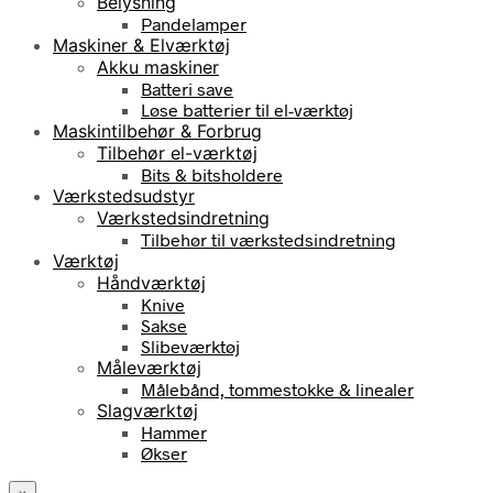
Belysning
Pandelamper
Maskiner & Elværktøj
Akku maskiner
Batteri save
Løse batterier til el-værktøj
Maskintilbehør & Forbrug
Tilbehør el-værktøj
Bits & bitsholdere
Værkstedsudstyr
Værkstedsindretning
Tilbehør til værkstedsindretning
Værktøj
Håndværktøj
Knive
Sakse
Slibeværktøj
Måleværktøj
Målebånd, tommestokke & linealer
Slagværktøj
Hammer
Økser
×