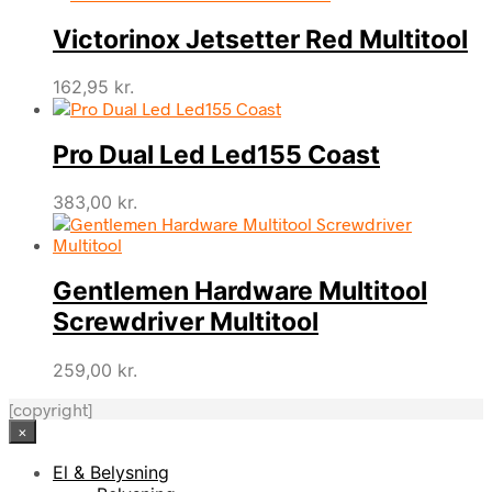
Victorinox Jetsetter Red Multitool
162,95
kr.
Pro Dual Led Led155 Coast
383,00
kr.
Gentlemen Hardware Multitool
Screwdriver Multitool
259,00
kr.
[copyright]
×
El & Belysning