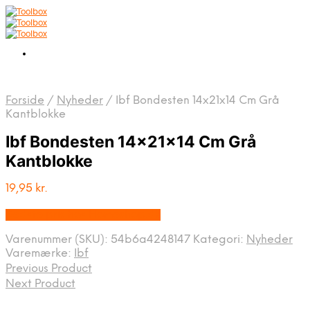
Forside
/
Nyheder
/
Ibf Bondesten 14x21x14 Cm Grå
Kantblokke
Ibf Bondesten 14x21x14 Cm Grå
Kantblokke
19,95
kr.
Bedste pris hos Homeshop.dk
Varenummer (SKU):
54b6a4248147
Kategori:
Nyheder
Varemærke:
Ibf
Previous Product
Next Product