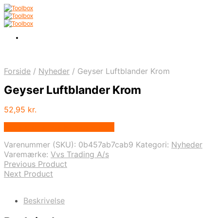
Forside
/
Nyheder
/
Geyser Luftblander Krom
Geyser Luftblander Krom
52,95
kr.
Bedste pris hos Homeshop.dk
Varenummer (SKU):
0b457ab7cab9
Kategori:
Nyheder
Varemærke:
Vvs Trading A/s
Previous Product
Next Product
Beskrivelse