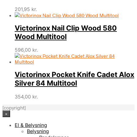
201,95
kr.
Victorinox Nail Clip Wood 580
Wood Multitool
596,00
kr.
Victorinox Pocket Knife Cadet Alox
Silver 84 Multitool
354,00
kr.
[copyright]
×
El & Belysning
Belysning