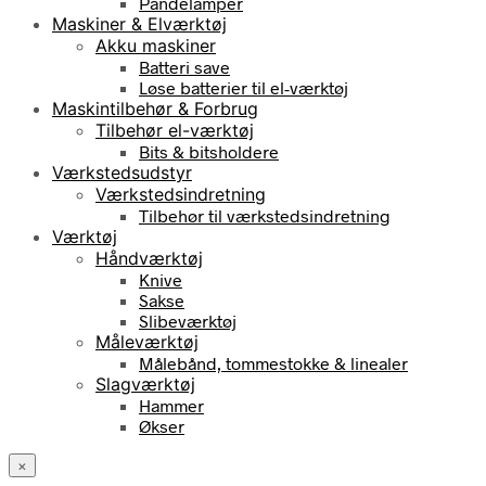
Pandelamper
Maskiner & Elværktøj
Akku maskiner
Batteri save
Løse batterier til el-værktøj
Maskintilbehør & Forbrug
Tilbehør el-værktøj
Bits & bitsholdere
Værkstedsudstyr
Værkstedsindretning
Tilbehør til værkstedsindretning
Værktøj
Håndværktøj
Knive
Sakse
Slibeværktøj
Måleværktøj
Målebånd, tommestokke & linealer
Slagværktøj
Hammer
Økser
×