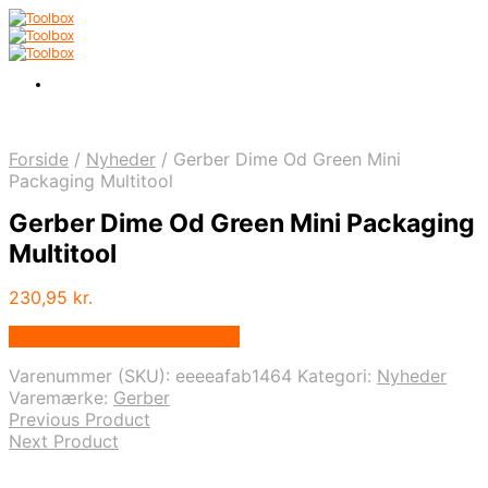
Forside
/
Nyheder
/
Gerber Dime Od Green Mini
Packaging Multitool
Gerber Dime Od Green Mini Packaging
Multitool
230,95
kr.
Bedste pris hos Multitool.dk
Varenummer (SKU):
eeeeafab1464
Kategori:
Nyheder
Varemærke:
Gerber
Previous Product
Next Product