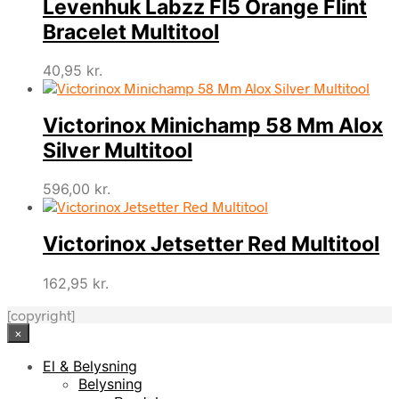
Levenhuk Labzz Fl5 Orange Flint
Bracelet Multitool
40,95
kr.
Victorinox Minichamp 58 Mm Alox
Silver Multitool
596,00
kr.
Victorinox Jetsetter Red Multitool
162,95
kr.
[copyright]
×
El & Belysning
Belysning