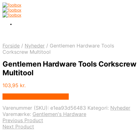
Forside
/
Nyheder
/
Gentlemen Hardware Tools
Corkscrew Multitool
Gentlemen Hardware Tools Corkscrew
Multitool
103,95
kr.
Bedste pris hos Multitool.dk
Varenummer (SKU):
e1ea93d56483
Kategori:
Nyheder
Varemærke:
Gentlemen's Hardware
Previous Product
Next Product