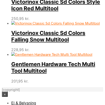
Victorinox Classic Sd Colors Style
Icon Red Multitool
250,95
kr.
Victorinox Classic Sd Colors
Falling Snow Multitool
228,95
kr.
Gentlemen Hardware Tech Multi
Tool Multitool
201,95
kr.
[copyright]
×
El & Belysning