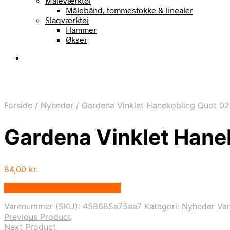
Måleværktøj
Målebånd, tommestokke & linealer
Slagværktøj
Hammer
Økser
Forside
/
Nyheder
/
Gardena Vinklet Hanekobling Quot 0
Gardena Vinklet Han
84,00
kr.
Bedste pris hos Homeshop.dk
Varenummer (SKU):
458685a75aa7
Kategori:
Nyheder
Va
Previous Product
Next Product