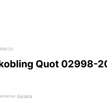
2998-20
ekobling Quot 02998-2
remærke:
Gardena