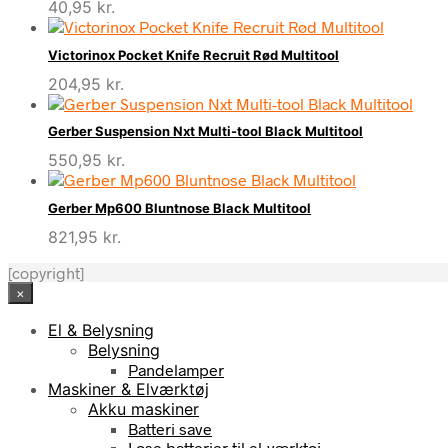
40,95
kr.
Victorinox Pocket Knife Recruit Rød Multitool
204,95
kr.
Gerber Suspension Nxt Multi-tool Black Multitool
550,95
kr.
Gerber Mp600 Bluntnose Black Multitool
821,95
kr.
[copyright]
×
El & Belysning
Belysning
Pandelamper
Maskiner & Elværktøj
Akku maskiner
Batteri save
Løse batterier til el-værktøj