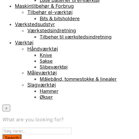
Maskintilbehør & Forbrug
Tilbehør el-værktøj
Bits & bitsholdere
Værkstedsudstyr
Værkstedsindretning
Tilbehør til værkstedsindretning
Værktøj
Håndværktøj
Knive
Sakse
Slibeværktøj
Måleværktøj
Målebånd, tommestokke & linealer
Slagværktøj
Hammer
Økser
×
What are you looking for?