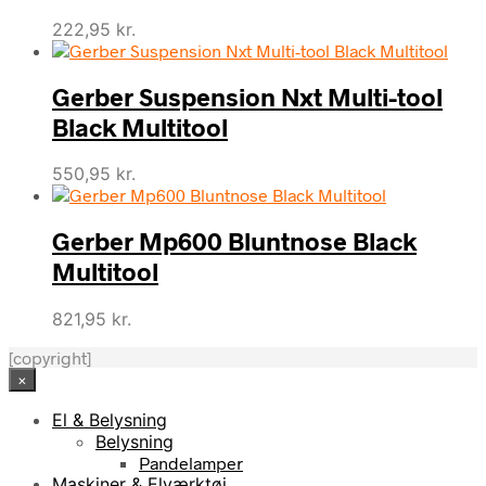
222,95
kr.
Gerber Suspension Nxt Multi-tool
Black Multitool
550,95
kr.
Gerber Mp600 Bluntnose Black
Multitool
821,95
kr.
[copyright]
×
El & Belysning
Belysning
Pandelamper
Maskiner & Elværktøj