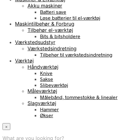
Akku maskiner
Batteri save
Løse batterier til el-værktøj
Maskintilbehør & Forbrug
Tilbehør el-værktøj
Bits & bitsholdere
Værkstedsudstyr
Værkstedsindretning
Tilbehør til værkstedsindretning
Værktøj
Håndværktøj
Knive
Sakse
Slibeværktøj
Måleværktøj
Målebånd, tommestokke & linealer
Slagværktøj
Hammer
Økser
×
What are you looking for?