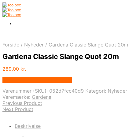
Forside
/
Nyheder
/
Gardena Classic Slange Quot 20m
Gardena Classic Slange Quot 20m
289,00
kr.
Bedste pris hos Homeshop.dk
Varenummer (SKU):
052d7fcc40d9
Kategori:
Nyheder
Varemærke:
Gardena
Previous Product
Next Product
Beskrivelse