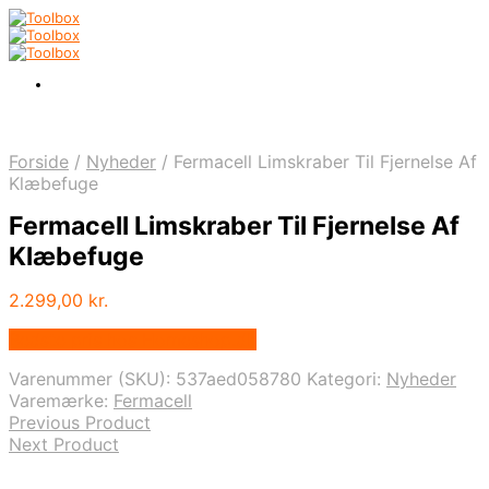
Forside
/
Nyheder
/
Fermacell Limskraber Til Fjernelse Af
Klæbefuge
Fermacell Limskraber Til Fjernelse Af
Klæbefuge
2.299,00
kr.
Bedste pris hos Homeshop.dk
Varenummer (SKU):
537aed058780
Kategori:
Nyheder
Varemærke:
Fermacell
Previous Product
Next Product