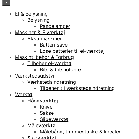
×
El & Belysning
Belysning
Pandelamper
Maskiner & Elværktøj
Akku maskiner
Batteri save
Løse batterier til el-værktøj
Maskintilbehør & Forbrug
Tilbehør el-værktøj
Bits & bitsholdere
Værkstedsudstyr
Værkstedsindretning
Tilbehør til værkstedsindretning
Værktøj
Håndværktøj
Knive
Sakse
Slibeværktøj
Måleværktøj
Målebånd, tommestokke & linealer
Slagværktøj