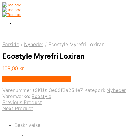
Forside
/
Nyheder
/
Ecostyle Myrefri Loxiran
Ecostyle Myrefri Loxiran
109,00
kr.
Bedste pris hos Homeshop.dk
Varenummer (SKU):
3e02f2a254e7
Kategori:
Nyheder
Varemærke:
Ecostyle
Previous Product
Next Product
Beskrivelse