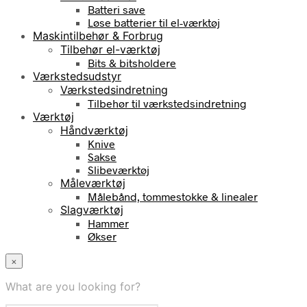
Batteri save
Løse batterier til el-værktøj
Maskintilbehør & Forbrug
Tilbehør el-værktøj
Bits & bitsholdere
Værkstedsudstyr
Værkstedsindretning
Tilbehør til værkstedsindretning
Værktøj
Håndværktøj
Knive
Sakse
Slibeværktøj
Måleværktøj
Målebånd, tommestokke & linealer
Slagværktøj
Hammer
Økser
×
What are you looking for?