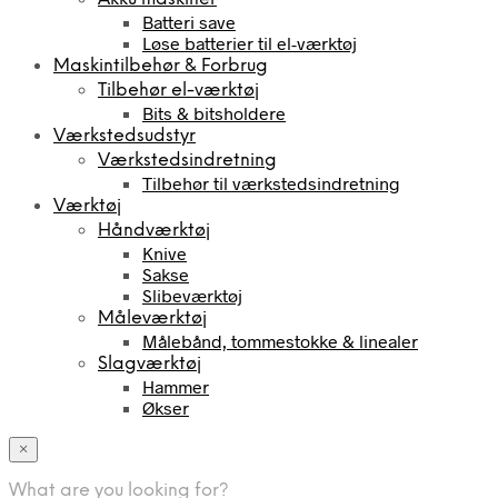
Batteri save
Løse batterier til el-værktøj
Maskintilbehør & Forbrug
Tilbehør el-værktøj
Bits & bitsholdere
Værkstedsudstyr
Værkstedsindretning
Tilbehør til værkstedsindretning
Værktøj
Håndværktøj
Knive
Sakse
Slibeværktøj
Måleværktøj
Målebånd, tommestokke & linealer
Slagværktøj
Hammer
Økser
×
What are you looking for?