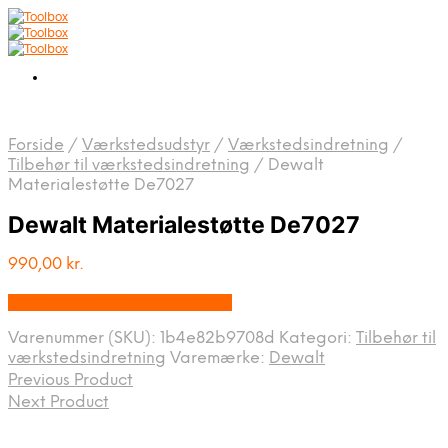
Forside
/
Værkstedsudstyr
/
Værkstedsindretning
/
Tilbehør til værkstedsindretning
/
Dewalt
Materialestøtte De7027
Dewalt Materialestøtte De7027
990,00
kr.
Bedste pris hos Homeshop.dk
Varenummer (SKU):
1b4e82b9708d
Kategori:
Tilbehør til
værkstedsindretning
Varemærke:
Dewalt
Previous Product
Next Product