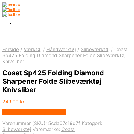
Forside
/
Værktøj
/
Håndværktøj
/
Slibeværktøj
/
Coast
Sp425 Folding Diamond Sharpener Folde Slibeværktøj
Knivsliber
Coast Sp425 Folding Diamond
Sharpener Folde Slibeværktøj
Knivsliber
249,00
kr.
Bedste pris hos Multitool.dk
Varenummer (SKU):
5cda07c19d7f
Kategori:
Slibeværktøj
Varemærke:
Coast