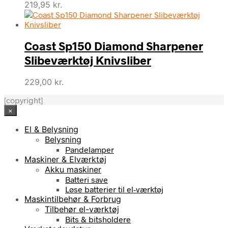
219,95
kr.
Coast Sp150 Diamond Sharpener
Slibeværktøj Knivsliber
229,00
kr.
[copyright]
×
El & Belysning
Belysning
Pandelamper
Maskiner & Elværktøj
Akku maskiner
Batteri save
Løse batterier til el-værktøj
Maskintilbehør & Forbrug
Tilbehør el-værktøj
Bits & bitsholdere