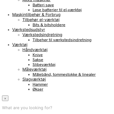
Batteri save
Løse batterier til el-værktøj
Maskintilbehør & Forbrug
Tilbehør el-værktøj
Bits & bitsholdere
Værkstedsudstyr
Værkstedsindretning
Tilbehør til værkstedsindretning
Værktøj
Håndværktøj
Knive
Sakse
Slibeværktøj
Måleværktøj
Målebånd, tommestokke & linealer
Slagværktøj
Hammer
Økser
×
What are you looking for?