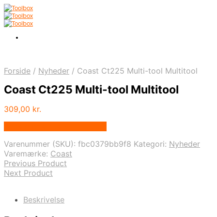
Forside
/
Nyheder
/
Coast Ct225 Multi-tool Multitool
Coast Ct225 Multi-tool Multitool
309,00
kr.
Bedste pris hos Multitool.dk
Varenummer (SKU):
fbc0379bb9f8
Kategori:
Nyheder
Varemærke:
Coast
Previous Product
Next Product
Beskrivelse