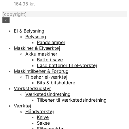
164,95
kr.
[copyright]
×
El & Belysning
Belysning
Pandelamper
Maskiner & Elværktøj
Akku maskiner
Batteri save
Løse batterier til el-værktøj
Maskintilbehør & Forbrug
Tilbehør el-værktøj
Bits & bitsholdere
Værkstedsudstyr
Værkstedsindretning
Tilbehør til værkstedsindretning
Værktøj
Håndværktøj
Knive
Sakse
Slibeværktøj