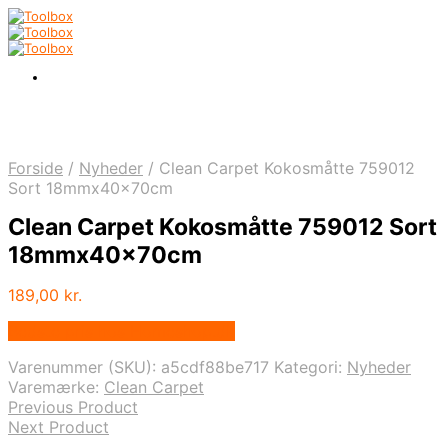
Forside
/
Nyheder
/
Clean Carpet Kokosmåtte 759012
Sort 18mmx40x70cm
Clean Carpet Kokosmåtte 759012 Sort
18mmx40x70cm
189,00
kr.
Bedste pris hos Homeshop.dk
Varenummer (SKU):
a5cdf88be717
Kategori:
Nyheder
Varemærke:
Clean Carpet
Previous Product
Next Product