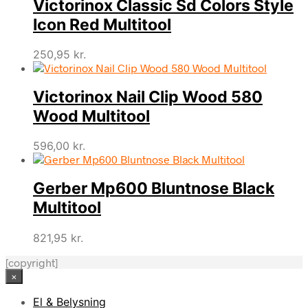
Victorinox Classic Sd Colors Style
Icon Red Multitool
250,95
kr.
Victorinox Nail Clip Wood 580
Wood Multitool
596,00
kr.
Gerber Mp600 Bluntnose Black
Multitool
821,95
kr.
[copyright]
×
El & Belysning