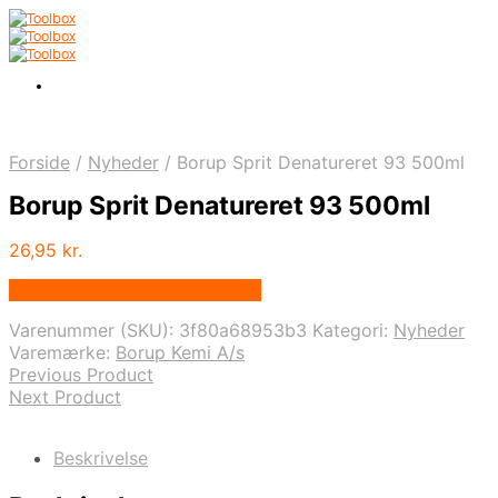
Forside
/
Nyheder
/
Borup Sprit Denatureret 93 500ml
Borup Sprit Denatureret 93 500ml
26,95
kr.
Bedste pris hos Homeshop.dk
Varenummer (SKU):
3f80a68953b3
Kategori:
Nyheder
Varemærke:
Borup Kemi A/s
Previous Product
Next Product
Beskrivelse