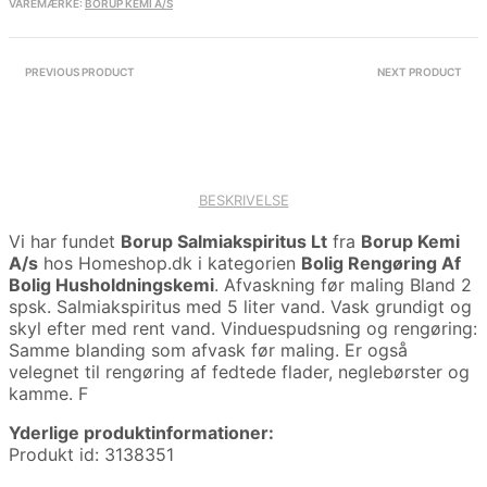
VAREMÆRKE:
BORUP KEMI A/S
PREVIOUS PRODUCT
NEXT PRODUCT
BESKRIVELSE
Vi har fundet
Borup Salmiakspiritus Lt
fra
Borup Kemi
A/s
hos Homeshop.dk i kategorien
Bolig Rengøring Af
Bolig Husholdningskemi
. Afvaskning før maling Bland 2
spsk. Salmiakspiritus med 5 liter vand. Vask grundigt og
skyl efter med rent vand. Vinduespudsning og rengøring:
Samme blanding som afvask før maling. Er også
velegnet til rengøring af fedtede flader, neglebørster og
kamme. F
Yderlige produktinformationer:
Produkt id: 3138351