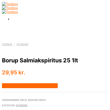
FORSIDE
/
NYHEDER
Borup Salmiakspiritus 25 1lt
29,95
kr.
Bedste pris hos Homeshop.dk
VARENUMMER (SKU):
692916F29938
KATEGORI:
NYHEDER