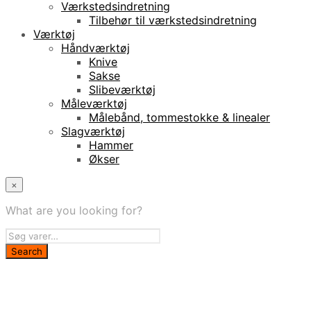
Værkstedsindretning
Tilbehør til værkstedsindretning
Værktøj
Håndværktøj
Knive
Sakse
Slibeværktøj
Måleværktøj
Målebånd, tommestokke & linealer
Slagværktøj
Hammer
Økser
×
What are you looking for?